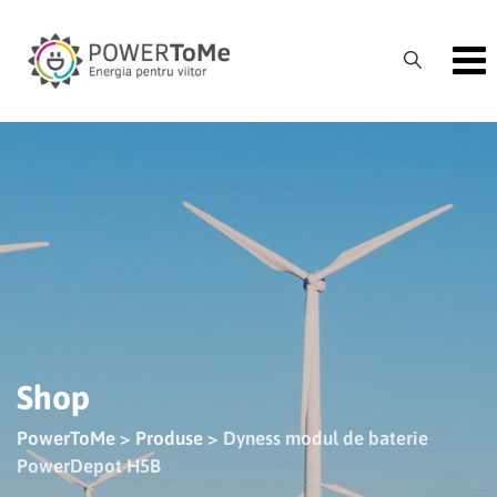
Skip
to
content
Shop
PowerToMe
>
Produse
>
Dyness modul de baterie
PowerDepot H5B