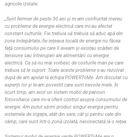
agricole izolate.
„Sunt fermier de peste 30 ani și m-am confruntat mereu
cu probleme de energie electrică care mi-au afectat
constant culturile. Fie trebuia să trebuia să aduc apă din
zone îndepărtate, fie rețeaua locală de energie nu făcea
față consumului pe care îl aveam și existau scăderi de
tensiune sau întreruperi ale alimentării cu energie
electrică. Ca să nu mai vorbesc de costurile mari pe care
trebuia să le suport. Toate aceste probleme s-au rezolvat
după de am apelat la echipa POWERToMe. Am discutat cu
experții lor și le-am povestit care sunt nevoile mele. În
scurt timp, am avut un sistem mobil de panouri
fotovoltaice care mi-a oferit control asupra consumului de
energie. Am putut să-mi produc singur energia pentru
sistemele de irigație, atât din sere, cât și pentru cele din
câmp, care sunt într-o zonă izolată, neconectată la o rețea.
Sistemul mobil de energie verde POWERToMe are o