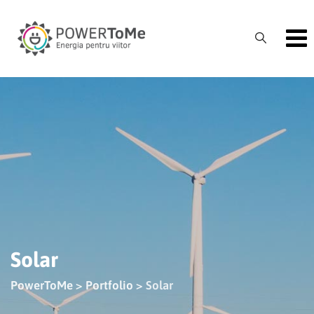
Skip
to
content
Solar
PowerToMe
>
Portfolio
>
Solar