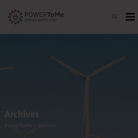
Skip
to
content
Archives
PowerToMe
>
Services