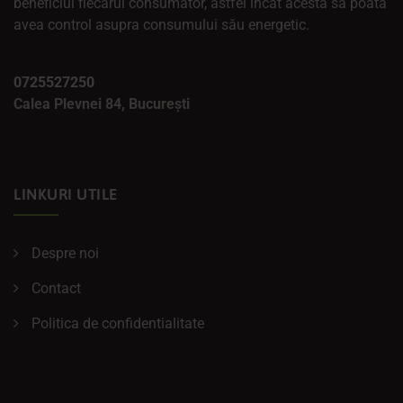
beneficiul fiecărui consumator, astfel încât acesta să poată
avea control asupra consumului său energetic.
0725527250
Calea Plevnei 84, București
LINKURI UTILE
Despre noi
Contact
Politica de confidentialitate