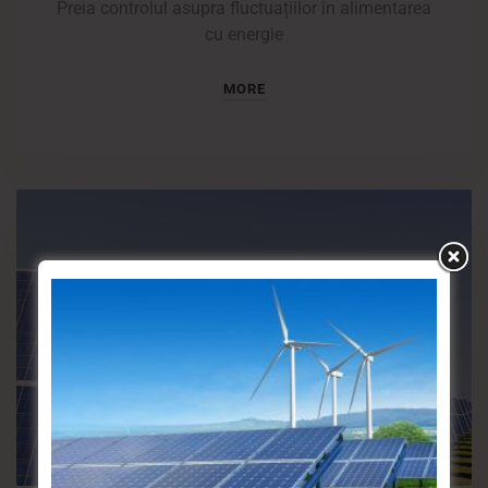
Preia controlul asupra fluctuațiilor în alimentarea
cu energie
MORE