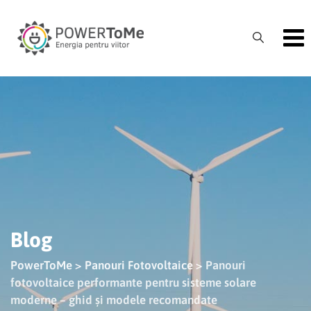
Skip
to
content
Blog
PowerToMe
>
Panouri Fotovoltaice
>
Panouri
fotovoltaice performante pentru sisteme solare
moderne – ghid și modele recomandate