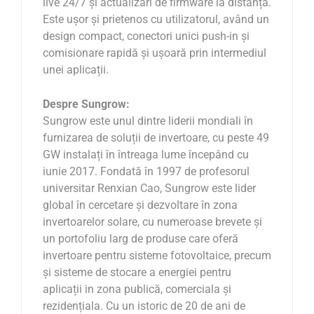
live 24/7 și actualizări de firmware la distanță.
Este ușor și prietenos cu utilizatorul, având un
design compact, conectori unici push-in și
comisionare rapidă și ușoară prin intermediul
unei aplicații.
Despre Sungrow:
Sungrow este unul dintre liderii mondiali în
furnizarea de soluții de invertoare, cu peste 49
GW instalați în întreaga lume începând cu
iunie 2017. Fondată în 1997 de profesorul
universitar Renxian Cao, Sungrow este lider
global în cercetare și dezvoltare în zona
invertoarelor solare, cu numeroase brevete și
un portofoliu larg de produse care oferă
invertoare pentru sisteme fotovoltaice, precum
și sisteme de stocare a energiei pentru
aplicații in zona publică, comerciala și
rezidențiala. Cu un istoric de 20 de ani de