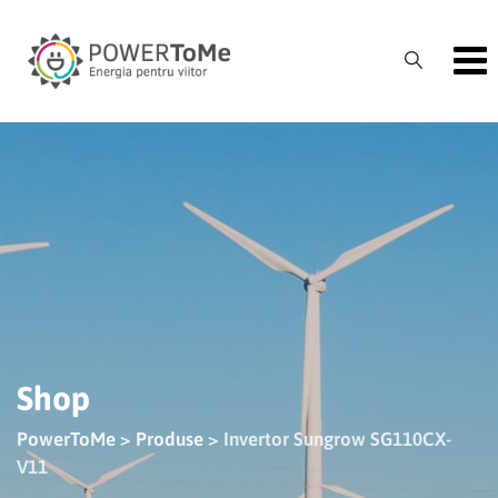
Skip
to
content
Shop
PowerToMe
>
Produse
>
Invertor Sungrow SG110CX-
V11