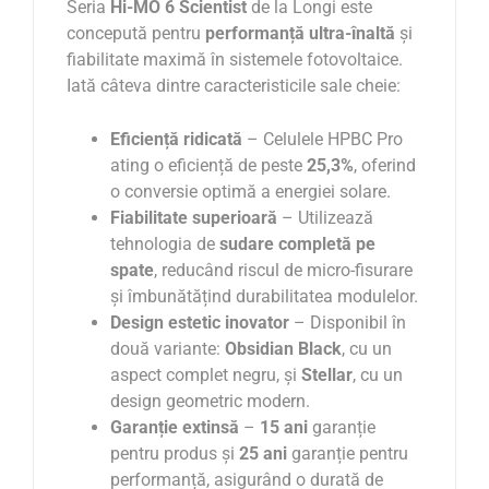
Seria
Hi-MO 6 Scientist
de la Longi este
concepută pentru
performanță ultra-înaltă
și
fiabilitate maximă în sistemele fotovoltaice.
Iată câteva dintre caracteristicile sale cheie:
Eficiență ridicată
– Celulele HPBC Pro
ating o eficiență de peste
25,3%
, oferind
o conversie optimă a energiei solare.
Fiabilitate superioară
– Utilizează
tehnologia de
sudare completă pe
spate
, reducând riscul de micro-fisurare
și îmbunătățind durabilitatea modulelor.
Design estetic inovator
– Disponibil în
două variante:
Obsidian Black
, cu un
aspect complet negru, și
Stellar
, cu un
design geometric modern.
Garanție extinsă
–
15 ani
garanție
pentru produs și
25 ani
garanție pentru
performanță, asigurând o durată de