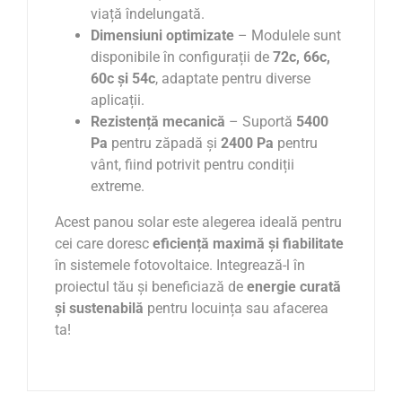
viață îndelungată.
Dimensiuni optimizate
– Modulele sunt
disponibile în configurații de
72c, 66c,
60c și 54c
, adaptate pentru diverse
aplicații.
Rezistență mecanică
– Suportă
5400
Pa
pentru zăpadă și
2400 Pa
pentru
vânt, fiind potrivit pentru condiții
extreme.
Acest panou solar este alegerea ideală pentru
cei care doresc
eficiență maximă și fiabilitate
în sistemele fotovoltaice. Integrează-l în
proiectul tău și beneficiază de
energie curată
și sustenabilă
pentru locuința sau afacerea
ta!