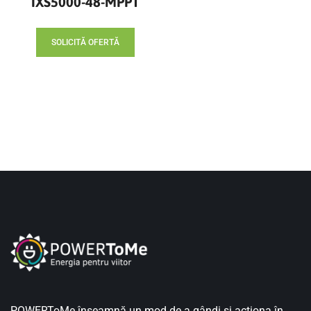
IXS5000-48-MPPT
SOLICITĂ OFERTĂ
POWERToMe înseamnă un mod de a gândi și acționa în