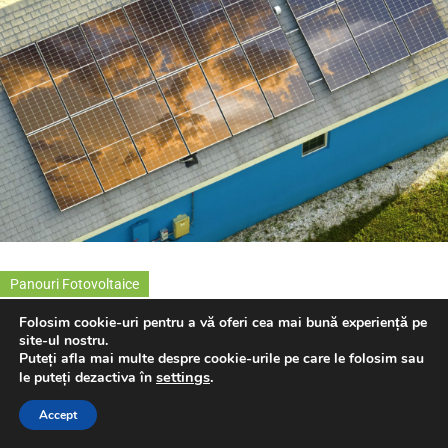
Panouri Fotovoltaice
Panouri fotovoltaice performante pentru
Folosim cookie-uri pentru a vă oferi cea mai bună experiență pe
site-ul nostru.
sisteme solare moderne – ghid și modele
Puteți afla mai multe despre cookie-urile pe care le folosim sau
settings
.
le puteți dezactiva în
recomandate
Accept
MARTIE 15, 2026
POWERTOME
NO COMMENTS