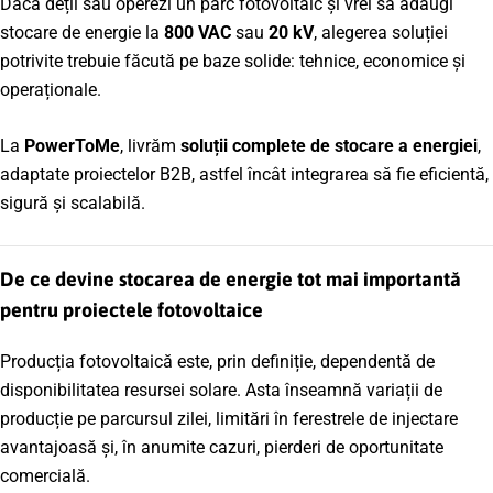
Dacă deții sau operezi un parc fotovoltaic și vrei să adaugi
stocare de energie la
800 VAC
sau
20 kV
, alegerea soluției
potrivite trebuie făcută pe baze solide: tehnice, economice și
operaționale.
La
PowerToMe
, livrăm
soluții complete de stocare a energiei
,
adaptate proiectelor B2B, astfel încât integrarea să fie eficientă,
sigură și scalabilă.
De ce devine stocarea de energie tot mai importantă
pentru proiectele fotovoltaice
Producția fotovoltaică este, prin definiție, dependentă de
disponibilitatea resursei solare. Asta înseamnă variații de
producție pe parcursul zilei, limitări în ferestrele de injectare
avantajoasă și, în anumite cazuri, pierderi de oportunitate
comercială.