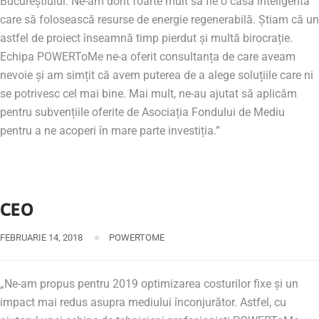
Bucureștiului. Ne-am dorit foarte mult să fie o casă inteligentă
care să folosească resurse de energie regenerabilă. Știam că un
astfel de proiect înseamnă timp pierdut și multă birocrație.
Echipa POWERToMe ne-a oferit consultanța de care aveam
nevoie și am simțit că avem puterea de a alege soluțiile care ni
se potrivesc cel mai bine. Mai mult, ne-au ajutat să aplicăm
pentru subvențiile oferite de Asociația Fondului de Mediu
pentru a ne acoperi în mare parte investiția.”
CEO
FEBRUARIE 14, 2018
POWERTOME
„Ne-am propus pentru 2019 optimizarea costurilor fixe și un
impact mai redus asupra mediului înconjurător. Astfel, cu