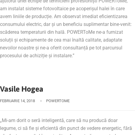
ajutorul unei echipe de tehnicieni profesioniști POWERToMe,
am instalat sisteme fotovoltaice pe acoperișul halei în care
avem liniile de producție. Am observat imediat eficientizarea
consumului electric, dar și un beneficiu suplimentar bine-venit:
scăderea temperaturii din hală. POWERToMe ne-a furnizat
soluții și echipamente de cea mai înaltă calitate, adaptate
nevoilor noastre și ne-a oferit consultanță pe tot parcursul
procesului de achiziție și instalare.”
Vasile Hogea
FEBRUARIE 14, 2018
POWERTOME
„Mi-am dorit o seră inteligentă, care să nu producă doar
legume, ci să fie și eficientă din punct de vedere energetic, fără