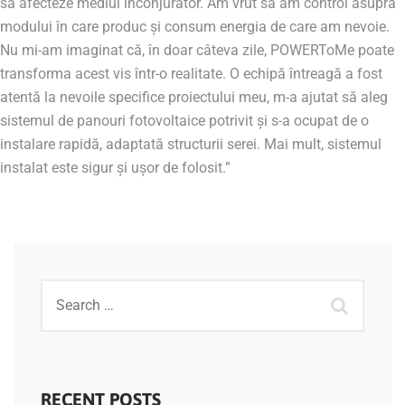
să afecteze mediul înconjurător. Am vrut să am control asupra
modului în care produc și consum energia de care am nevoie.
Nu mi-am imaginat că, în doar câteva zile, POWERToMe poate
transforma acest vis într-o realitate. O echipă întreagă a fost
atentă la nevoile specifice proiectului meu, m-a ajutat să aleg
sistemul de panouri fotovoltaice potrivit și s-a ocupat de o
instalare rapidă, adaptată structurii serei. Mai mult, sistemul
instalat este sigur și ușor de folosit.”
RECENT POSTS