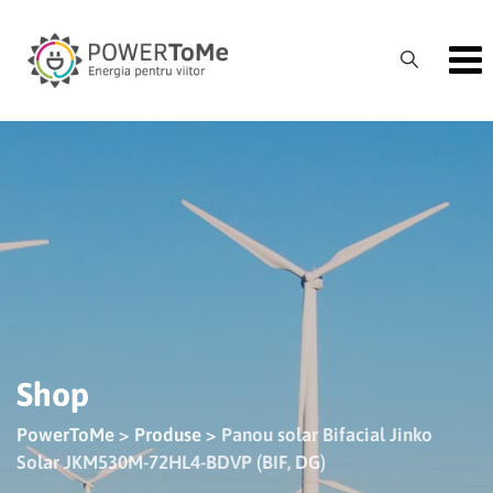
Skip
to
content
Shop
PowerToMe
>
Produse
>
Panou solar Bifacial Jinko
Solar JKM530M-72HL4-BDVP (BIF, DG)