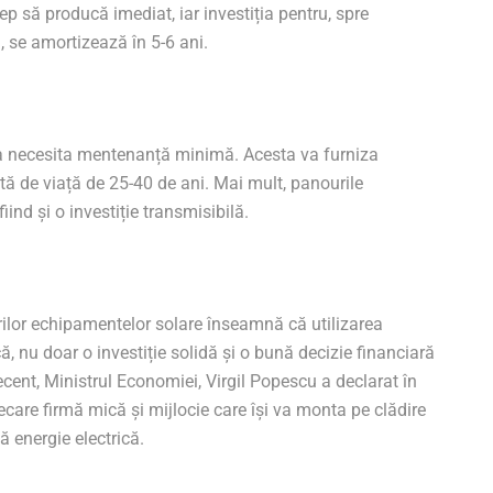
ep să producă imediat, iar investiția pentru, spre
, se amortizează în 5-6 ani.
va necesita mentenanță minimă. Acesta va furniza
ată de viață de 25-40 de ani. Mai mult, panourile
iind și o investiție transmisibilă.
urilor echipamentelor solare înseamnă că utilizarea
ă, nu doar o investiție solidă și o bună decizie financiară
ecent, Ministrul Economiei, Virgil Popescu a declarat în
care firmă mică și mijlocie care își va monta pe clădire
 energie electrică.