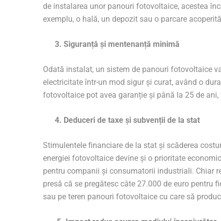
de instalarea unor panouri fotovoltaice, acestea înc
exemplu, o hală, un depozit sau o parcare acoperită
3. Siguranță și mentenanță minimă
Odată instalat, un sistem de panouri fotovoltaice 
electricitate într-un mod sigur și curat, având o dur
fotovoltaice pot avea garanție și până la 25 de ani, f
4. Deduceri de taxe și subvenții de la stat
Stimulentele financiare de la stat și scăderea cost
energiei fotovoltaice devine și o prioritate economic
pentru companii și consumatorii industriali. Chiar r
presă că se pregătesc câte 27.000 de euro pentru fie
sau pe teren panouri fotovoltaice cu care să producă