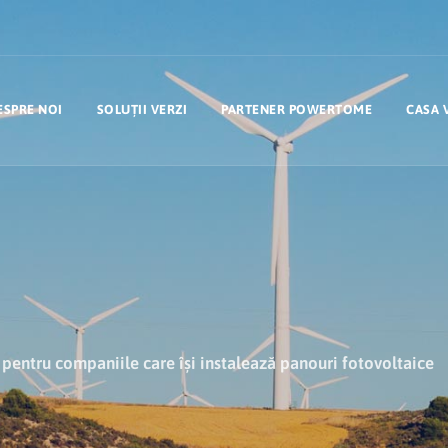
ESPRE NOI
SOLUȚII VERZI
PARTENER POWERTOME
CASA 
i pentru companiile care își instalează panouri fotovoltaice