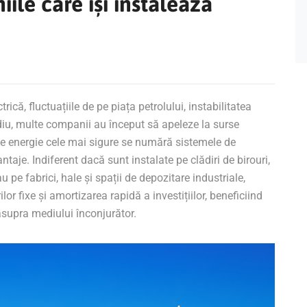
ile care își instalează
ică, fluctuațiile de pe piața petrolului, instabilitatea
u, multe companii au început să apeleze la surse
 de energie cele mai sigure se numără sistemele de
je. Indiferent dacă sunt instalate pe clădiri de birouri,
u pe fabrici, hale și spații de depozitare industriale,
or fixe și amortizarea rapidă a investițiilor, beneficiind
supra mediului înconjurător.