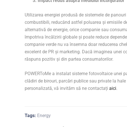
5. Impact redus asupra mediului înconjurător
Utilizarea energiei produsă de sistemele de panour
combustibili, reducând astfel poluarea și emisiile 
alternativă de energie, orice companie sau consumat
împotriva încălzirii globale și poate reduce depende
companie verde nu va însemna doar reducerea cheltui
excelent de PR și marketing. Dacă imaginea unei c
răspuns pozitiv și din partea consumatorilor.
POWERToMe a instalat sisteme fotovoltaice unei pale
clădiri de birouri, parcări publice sau private la hal
personalizată, vă invităm să ne contactați
aici
.
Tags:
Energy