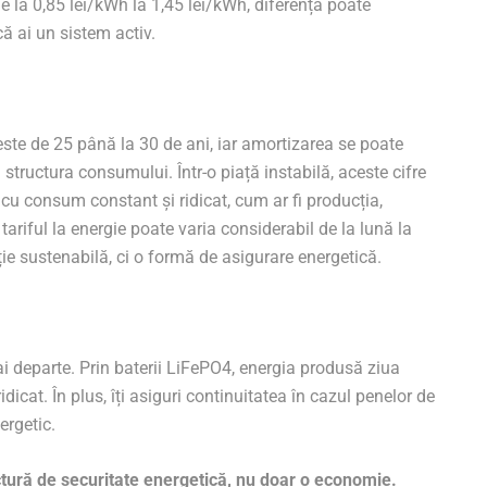
de la 0,85 lei/kWh la 1,45 lei/kWh, diferența poate
ă ai un sistem activ.
este de 25 până la 30 de ani, iar amortizarea se poate
 structura consumului. Într-o piață instabilă, aceste cifre
 cu consum constant și ridicat, cum ar fi producția,
e tariful la energie poate varia considerabil de la lună la
ție sustenabilă, ci o formă de asigurare energetică.
 departe. Prin baterii LiFePO4, energia produsă ziua
ridicat. În plus, îți asiguri continuitatea în cazul penelor de
ergetic.
uctură de securitate energetică, nu doar o economie.