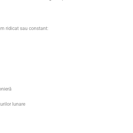
um ridicat sau constant:
onieră
urilor lunare