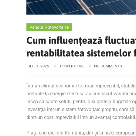
Panouri Fotovoltaice
Cum influențează fluctuaț
rentabilitatea sistemelor 
IULIE 1, 2025
POWERTOME
NO COMMENTS
Într-un climat economic tot mai imprevizibil, stabili
prețurile la energie electrică au cunoscut variații br
încep să caute soluții pentru a-și proteja bugetele o
investiția într-un sistem fotovoltaic propriu, care 
dintr-un cost imprevizibil într-un avantaj controlabil
Piața energiei din România, dar și la nivel european, 