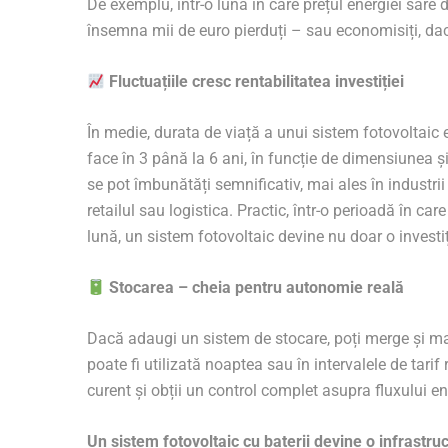
De exemplu, într-o lună în care prețul energiei sare 
însemna mii de euro pierduți – sau economisiți, dac
Fluctuațiile cresc rentabilitatea investiției
În medie, durata de viață a unui sistem fotovoltaic 
face în 3 până la 6 ani, în funcție de dimensiunea și
se pot îmbunătăți semnificativ, mai ales în industrii
retailul sau logistica. Practic, într-o perioadă în car
lună, un sistem fotovoltaic devine nu doar o investi
Stocarea – cheia pentru autonomie reală
Dacă adaugi un sistem de stocare, poți merge și mai
poate fi utilizată noaptea sau în intervalele de tarif 
curent și obții un control complet asupra fluxului en
Un sistem fotovoltaic cu baterii devine o infrastr