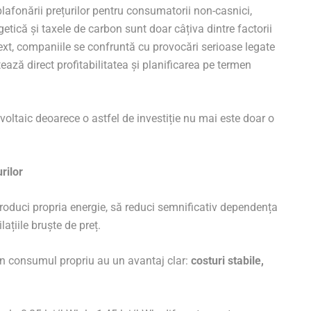
plafonării prețurilor pentru consumatorii non-casnici,
getică și taxele de carbon sunt doar câțiva dintre factorii
ntext, companiile se confruntă cu provocări serioase legate
ează direct profitabilitatea și planificarea pe termen
voltaic deoarece o astfel de investiție nu mai este doar o
rilor
produci propria energie, să reduci semnificativ dependența
lațiile bruște de preț.
in consumul propriu au un avantaj clar:
costuri stabile,