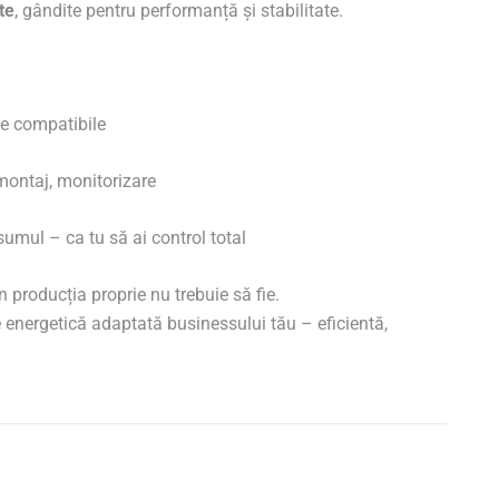
te
, gândite pentru performanță și stabilitate.
e compatibile
montaj, monitorizare
sumul – ca tu să ai control total
în producția proprie nu trebuie să fie.
 energetică adaptată businessului tău – eficientă,