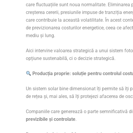
care fluctuațiile sunt noua normalitate. Eliminarea 
creșterea cererii, presiunile impuse de tranziția ener
care contribuie la această volatilitate. În acest co
de previzionarea costurilor energetice, ceea ce afect
mediu și lung.
Aici intervine valoarea strategică a unui sistem foto
opțiune sustenabilă, ci o decizie strategică.
Producția proprie: soluție pentru controlul costu
Un sistem solar bine dimensionat îți permite să îți 
de rețea și, mai ales, să îți protejezi afacerea de osci
Companiile care generează o parte semnificativă d
previzibile și controlate
.