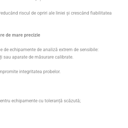
ducând riscul de opriri ale liniei și crescând fiabilitatea
re de mare precizie
de de echipamente de analiză extrem de sensibile:
ați sau aparate de măsurare calibrate.
ompromite integritatea probelor.
 pentru echipamente cu toleranță scăzută;