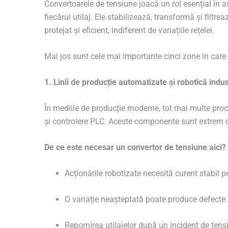
Convertoarele de tensiune joacă un rol esențial în as
fiecărui utilaj. Ele stabilizează, transformă și filt
protejat și eficient, indiferent de variațiile rețelei.
Mai jos sunt cele mai importante cinci zone în care 
1. Linii de producție automatizate și robotică indus
În mediile de producție moderne, tot mai multe pro
și controlere PLC. Aceste componente sunt extrem de 
De ce este necesar un convertor de tensiune aici?
Acționările robotizate necesită curent stabil p
O variație neașteptată poate produce defecte î
Repornirea utilajelor după un incident de ten