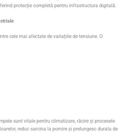
erind protecție completă pentru infrastructura digitală.
striale
intre cele mai afectate de variațiile de tensiune. O
mpele sunt vitale pentru climatizare, răcire și procesele
arelor, reduc sarcina la pornire și prelungesc durata de