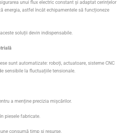
igurarea unui flux electric constant și adaptat cerințelor
rează energia, astfel încât echipamentele să funcționeze
aceste soluții devin indispensabile.
trială
cese sunt automatizate: roboți, actuatoare, sisteme CNC
sensibile la fluctuațiile tensionale.
entru a menține precizia mișcărilor.
n piesele fabricate.
siune consumă timp și resurse.