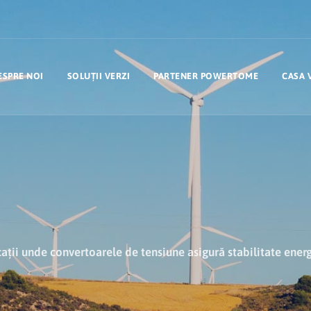
ESPRE NOI
SOLUȚII VERZI
PARTENER POWERTOME
CASA 
cații unde convertoarele de tensiune asigură stabilitate energ