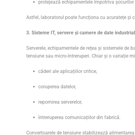
protejează echipamentele împotriva șocurilor e
Astfel, laboratorul poate funcționa cu acuratețe și c
3. Sisteme IT, servere și camere de date industria
Serverele, echipamentele de rețea și sistemele de b
tensiune sau micro-întreruperi. Chiar și o variație 
căderi ale aplicațiilor critice,
coruperea datelor,
repornirea serverelor,
întreruperea comunicațiilor din fabrică.
Convertoarele de tensiune stabilizează alimentarea 