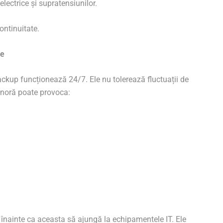
lectrice și supratensiunilor.
ontinuitate.
le
ackup funcționează 24/7. Ele nu tolerează fluctuații de
minoră poate provoca:
înainte ca aceasta să ajungă la echipamentele IT. Ele