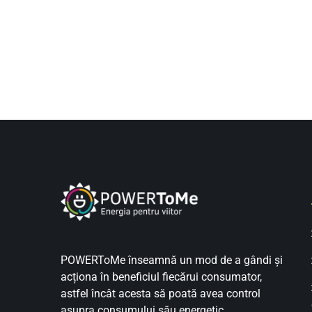
POWERToMe înseamnă un mod de a gândi și
acționa în beneficiul fiecărui consumator,
astfel încât acesta să poată avea control
asupra consumului său energetic.