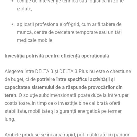
echipe de intervenție tehnică sau logistică în zone
izolate,
aplicații profesionale off-grid, cum ar fi tabere de
muncă, centre de cercetare temporare sau unități
medicale mobile.
Investiția potrivită pentru eficiență operațională
Alegerea între DELTA 3 și DELTA 3 Plus nu este o chestiune
de buget, ci de
potrivire între specificul activității și
capacitatea sistemului de a răspunde provocărilor din
teren
. O soluție subdimensionată poate duce la întreruperi
costisitoare, în timp ce o investiție bine calibrată oferă
stabilitate, mobilitate și siguranță energetică pe termen
lung.
Ambele produse se încarcă rapid, pot fi utilizate cu panouri