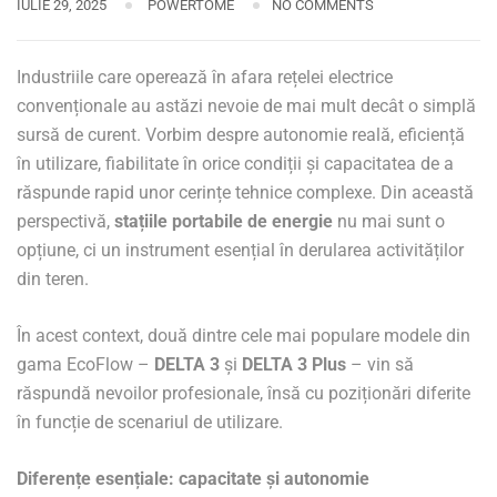
IULIE 29, 2025
POWERTOME
NO COMMENTS
Industriile care operează în afara rețelei electrice
convenționale au astăzi nevoie de mai mult decât o simplă
sursă de curent. Vorbim despre autonomie reală, eficiență
în utilizare, fiabilitate în orice condiții și capacitatea de a
răspunde rapid unor cerințe tehnice complexe. Din această
perspectivă,
stațiile portabile de energie
nu mai sunt o
opțiune, ci un instrument esențial în derularea activităților
din teren.
În acest context, două dintre cele mai populare modele din
gama EcoFlow –
DELTA 3
și
DELTA 3 Plus
– vin să
răspundă nevoilor profesionale, însă cu poziționări diferite
în funcție de scenariul de utilizare.
Diferențe esențiale: capacitate și autonomie