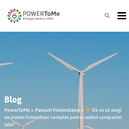
Skip
to
content
Blog
PowerToMe
>
Panouri Fotovoltaice
>
De ce să alegi
un sistem fotovoltaic complet pentru sediul companiei
tale?