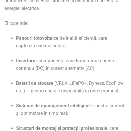
producerea, conversia, stocarea și distribuția eficientă a
energiei electrice.
El cuprinde:
Panouri fotovoltaice
de înaltă eficiență, care
captează energia solară;
Invertorul
, componenta care transformă curentul
continuu (DC) în curent alternativ (AC);
Baterii de stocare
(VRLA, LiFePO4, Dyness, EcoFlow
etc.) – pentru energie disponibilă în orice moment;
Sisteme de management inteligent
– pentru control
și optimizare în timp real;
Structuri de montaj și protecții profesionale
, care