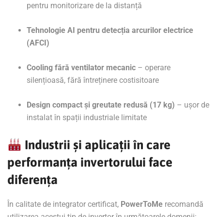
pentru monitorizare de la distanță
Tehnologie AI pentru detecția arcurilor electrice
(AFCI)
Cooling fără ventilator mecanic
– operare
silențioasă, fără întreținere costisitoare
Design compact și greutate redusă (17 kg)
– ușor de
instalat în spații industriale limitate
Industrii și aplicații în care
performanța invertorului face
diferența
În calitate de integrator certificat,
PowerToMe
recomandă
utilizarea acestui tip de invertor în următoarele domenii: