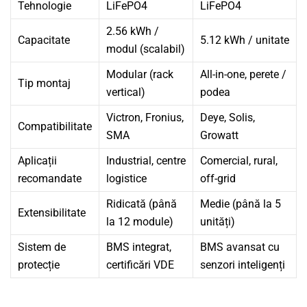
Tehnologie
LiFePO4
LiFePO4
2.56 kWh /
Capacitate
5.12 kWh / unitate
modul (scalabil)
Modular (rack
All-in-one, perete /
Tip montaj
vertical)
podea
Victron, Fronius,
Deye, Solis,
Compatibilitate
SMA
Growatt
Aplicații
Industrial, centre
Comercial, rural,
recomandate
logistice
off-grid
Ridicată (până
Medie (până la 5
Extensibilitate
la 12 module)
unități)
Sistem de
BMS integrat,
BMS avansat cu
protecție
certificări VDE
senzori inteligenți