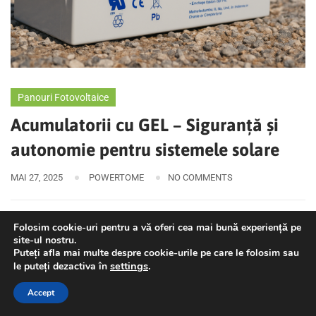
Panouri Fotovoltaice
Acumulatorii cu GEL – Siguranță și
autonomie pentru sistemele solare
MAI 27, 2025
POWERTOME
NO COMMENTS
Într-o piață energetică din ce în ce mai orientată spre
Folosim cookie-uri pentru a vă oferi cea mai bună experiență pe
site-ul nostru.
independență și eficiență, stocarea energiei a devenit o
Puteți afla mai multe despre cookie-urile pe care le folosim sau
componentă esențială a oricărui sistem fotovoltaic. Pentru
settings
.
le puteți dezactiva în
companiile care dezvoltă proiecte off-grid, hibride sau cu
Accept
backup local,
acumulatorii cu GEL
rămân o soluție fiabilă,
sigură și economică pe termen lung.