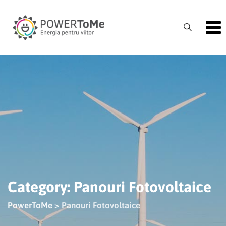
Skip
to
content
Category: Panouri Fotovoltaice
PowerToMe
>
Panouri Fotovoltaice