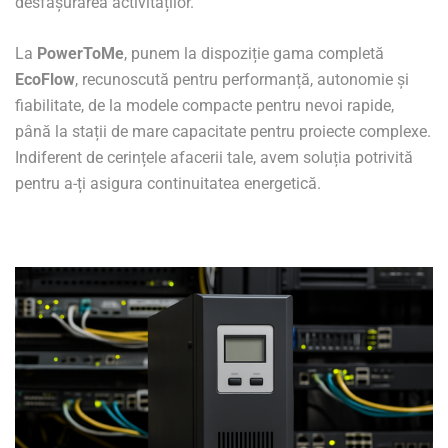
desfășurarea activităților.
La
PowerToMe
, punem la dispoziție gama completă
EcoFlow
, recunoscută pentru performanță, autonomie și
fiabilitate, de la modele compacte pentru nevoi rapide,
până la stații de mare capacitate pentru proiecte complexe.
Indiferent de cerințele afacerii tale, avem soluția potrivită
pentru a-ți asigura continuitatea energetică.