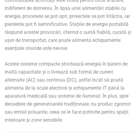
Continuitatea activității este vitală pentru orice afacere,
indiferent de domeniu. În lipsa unei alimentări stabile cu
energie, procesele se pot opri, proiectele se pot întârzia, iar
pierderile pot fi semnificative. Stațiile de energie portabilă
răspund acestei provocări, oferind o sursă fiabilă, curată și
ușor de transportat, care poate alimenta echipamente
esențiale oriunde este nevoie.
Aceste sisteme compacte stochează energia în baterii de
înaltă capacitate și o livrează sub formă de curent
alternativ (AC) sau continuu (DC), astfel încât să poată
alimenta de la scule electrice și echipamente IT până la
aparatură medicală sau sisteme de iluminat. În plus, spre
deosebire de generatoarele tradiționale, nu produc zgomot
sau emisii poluante, ceea ce le face potrivite pentru spații
interioare și zone sensibile.