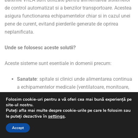
de control automatizat si a benzilor transportoare. Acestea
asigura functionarea echipamentelor chiar si in cazul unei
pene de curent, evitand pierderile generate de oprirea
neplanificata.
Unde se folosesc aceste solutii?
Aceste sisteme sunt esentiale in domenii precum:
Sanatate
: spitale si clinici unde alimentarea continua
a echipamentelor medicale (ventilatoare, monitoare,
echipamente de imagistica) este vitala;
Folosim cookie-uri pentru a vă oferi cea mai bună experiență pe
IT&C
: servere, centre de date si firme de dezvoltare
site-ul nostru.
Puteți afla mai multe despre cookie-urile pe care le folosim sau
software care nu isi pot permite pierderi de date sau
settings
.
le puteți dezactiva în
timpi morti;
Productie
: fabrici si ateliere automatizate unde liniile
Accept
de productie trebuie sa functioneze neintrerupt;