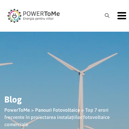
Skip
to
content
Blog
PowerToMe
>
Panouri Fotovoltaice
>
Top 7 erori
frecvente în proiectarea instalațiilor fotovoltaice
comerciale