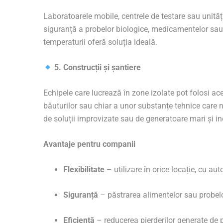
Laboratoarele mobile, centrele de testare sau unităț
siguranță a probelor biologice, medicamentelor sau v
temperaturii oferă soluția ideală.
5. Construcții și șantiere
Echipele care lucrează în zone izolate pot folosi a
băuturilor sau chiar a unor substanțe tehnice care 
de soluții improvizate sau de generatoare mari și ine
Avantaje pentru companii
Flexibilitate
– utilizare în orice locație, cu au
Siguranță
– păstrarea alimentelor sau probelo
Eficiență
– reducerea pierderilor generate de