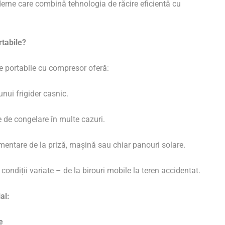
rne care combină tehnologia de răcire eficientă cu
rtabile?
ele portabile cu compresor oferă:
unui frigider casnic.
ie de congelare în multe cazuri.
limentare de la priză, mașină sau chiar panouri solare.
în condiții variate – de la birouri mobile la teren accidentat.
al:
e