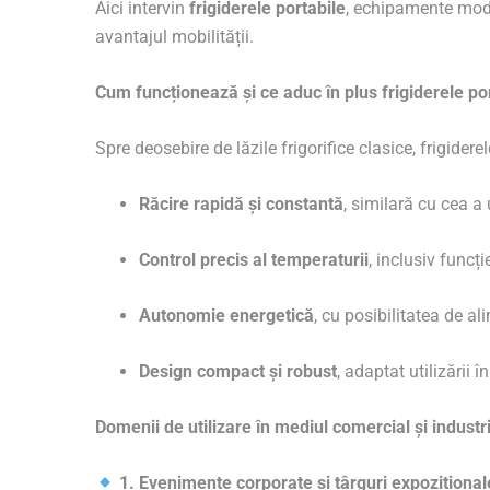
Aici intervin
frigiderele portabile
, echipamente mode
avantajul mobilității.
Cum funcționează și ce aduc în plus frigiderele po
Spre deosebire de lăzile frigorifice clasice, frigider
Răcire rapidă și constantă
, similară cu cea a 
Control precis al temperaturii
, inclusiv funcț
Autonomie energetică
, cu posibilitatea de a
Design compact și robust
, adaptat utilizării 
Domenii de utilizare în mediul comercial și industri
1. Evenimente corporate și târguri expozițional