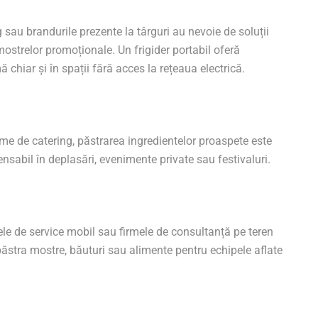
sau brandurile prezente la târguri au nevoie de soluții
mostrelor promoționale. Un frigider portabil oferă
hiar și în spații fără acces la rețeaua electrică.
irme de catering, păstrarea ingredientelor proaspete este
ensabil în deplasări, evenimente private sau festivaluri.
ele de service mobil sau firmele de consultanță pe teren
 păstra mostre, băuturi sau alimente pentru echipele aflate