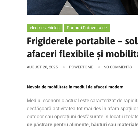
electric vehicles
Panouri Fotovoltaice
Frigiderele portabile – so
afaceri flexibile și mobili
AUGUST 26, 2025
POWERTOME
NO COMMENTS
Nevoia de mobilitate în mediul de afaceri modern
Mediul economic actual este caracterizat de rapiditat
desfășoară activitatea tot mai des în afara spațiilor
outdoor sau operațiuni desfășurate în locații izolate
de păstrare pentru alimente, băuturi sau material