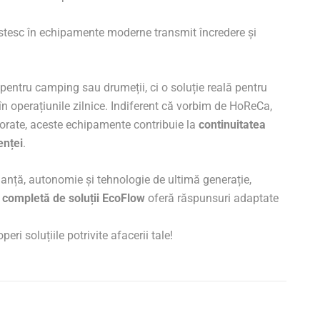
stesc în echipamente moderne transmit încredere și
pentru camping sau drumeții, ci o soluție reală pentru
n operațiunile zilnice. Indiferent că vorbim de HoReCa,
porate, aceste echipamente contribuie la
continuitatea
enței
.
manță, autonomie și tehnologie de ultimă generație,
a completă de soluții EcoFlow
oferă răspunsuri adaptate
eri soluțiile potrivite afacerii tale!