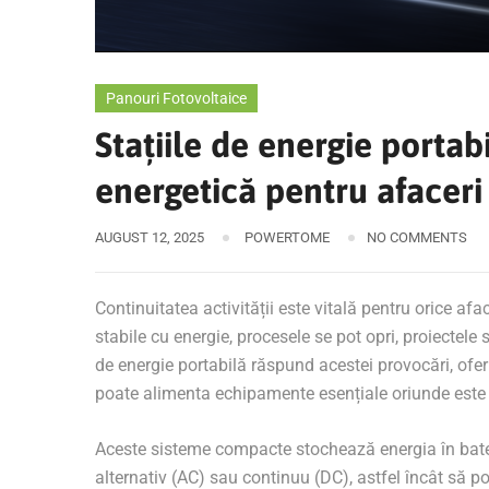
Panouri Fotovoltaice
Stațiile de energie portabi
energetică pentru afaceri
AUGUST 12, 2025
POWERTOME
NO COMMENTS
Continuitatea activității este vitală pentru orice afa
stabile cu energie, procesele se pot opri, proiectele se
de energie portabilă răspund acestei provocări, oferi
poate alimenta echipamente esențiale oriunde este
Aceste sisteme compacte stochează energia în bateri
alternativ (AC) sau continuu (DC), astfel încât să p