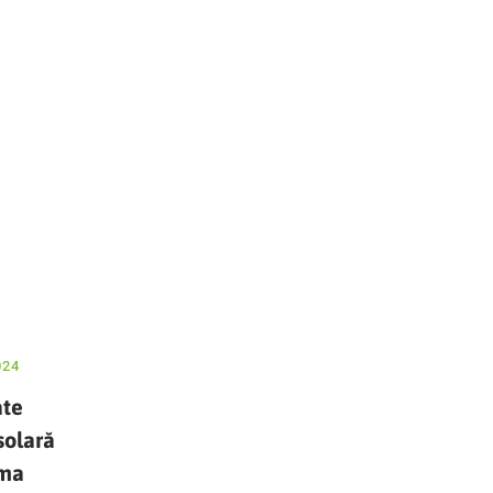
024
te
solară
rma