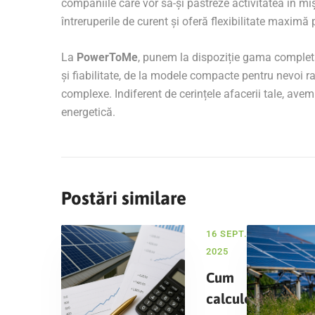
companiile care vor să-și păstreze activitatea în miș
întreruperile de curent și oferă flexibilitate maximă 
La
PowerToMe
, punem la dispoziție gama comple
și fiabilitate, de la modele compacte pentru nevoi r
complexe. Indiferent de cerințele afacerii tale, avem
energetică.
Postări similare
16 SEPT.,
2025
Cum
calculezi