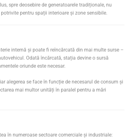
us, spre deosebire de generatoarele tradiționale, nu
trivite pentru spații interioare și zone sensibile.
aterie internă și poate fi reîncărcată din mai multe surse –
 autovehicul. Odată încărcată, stația devine o sursă
amentele oriunde este necesar.
 iar alegerea se face în funcție de necesarul de consum și
ctarea mai multor unități în paralel pentru a mări
tatea în numeroase sectoare comerciale și industriale: