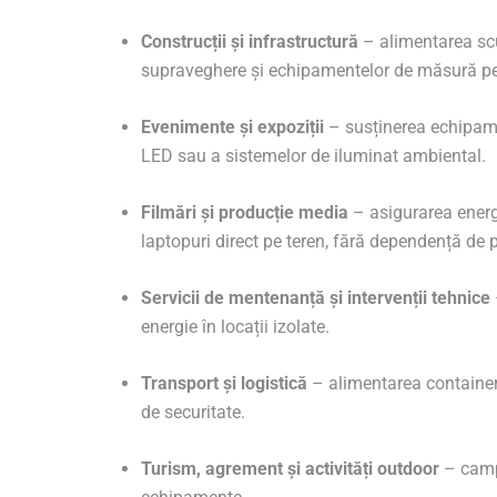
Construcții și infrastructură
– alimentarea scu
supraveghere și echipamentelor de măsură pe 
Evenimente și expoziții
– susținerea echipamen
LED sau a sistemelor de iluminat ambiental.
Filmări și producție media
– asigurarea energ
laptopuri direct pe teren, fără dependență de p
Servicii de mentenanță și intervenții tehnice
energie în locații izolate.
Transport și logistică
– alimentarea containere
de securitate.
Turism, agrement și activități outdoor
– campi