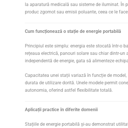
la aparatură medicală sau sisteme de iluminat. În pl
produc zgomot sau emisii poluante, ceea ce le face po
Cum funcționează o stație de energie portabilă
Principiul este simplu: energia este stocată într-o b
rețeaua electrică, panouri solare sau chiar dintr-un
independentă de energie, gata să alimenteze echip
Capacitatea unei stații variază în funcție de model,
durata de utilizare dorită. Unele modele permit cone
autonomia, oferind astfel flexibilitate totală.
Aplicații practice în diferite domenii
Stațiile de energie portabilă și-au demonstrat utili