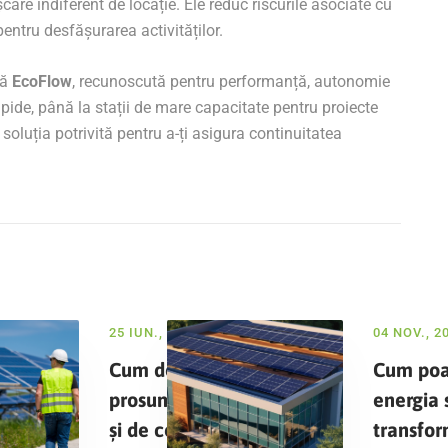
care indiferent de locație. Ele reduc riscurile asociate cu
pentru desfășurarea activităților.
tă
EcoFlow
, recunoscută pentru performanță, autonomie
apide, până la stații de mare capacitate pentru proiecte
 soluția potrivită pentru a-ți asigura continuitatea
25 IUN., 2025
04 NOV., 2
Cum devii
Cum poa
prosumator
energia 
și de ce
transfo