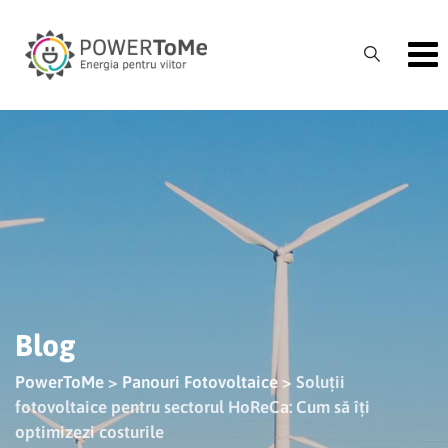
Skip
to
content
Blog
PowerToMe
>
Panouri Fotovoltaice
>
Soluții
fotovoltaice pentru sectorul HoReCa: Cum să îți
optimizezi costurile