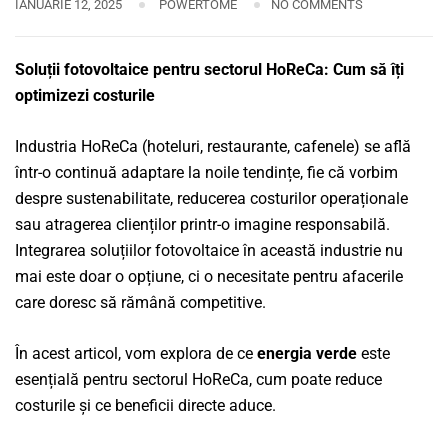
IANUARIE 12, 2025
POWERTOME
NO COMMENTS
Soluții fotovoltaice pentru sectorul HoReCa: Cum să îți
optimizezi costurile
Industria HoReCa (hoteluri, restaurante, cafenele) se află
într-o continuă adaptare la noile tendințe, fie că vorbim
despre sustenabilitate, reducerea costurilor operaționale
sau atragerea clienților printr-o imagine responsabilă.
Integrarea soluțiilor fotovoltaice în această industrie nu
mai este doar o opțiune, ci o necesitate pentru afacerile
care doresc să rămână competitive.
În acest articol, vom explora de ce
energia verde
este
esențială pentru sectorul HoReCa, cum poate reduce
costurile și ce beneficii directe aduce.